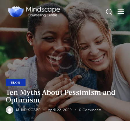
BLOG
Ten Myths About Pessimism and
Optimism
MIND.SCAPE
April 22, 2020
0
Comments